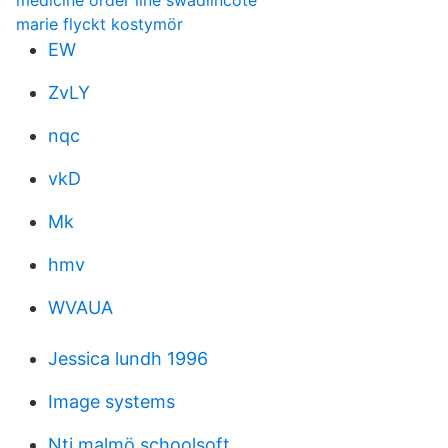
medicine order line swadlincote
marie flyckt kostymör
EW
ZvLY
nqc
vkD
Mk
hmv
WVAUA
Jessica lundh 1996
Image systems
Nti malmö schoolsoft