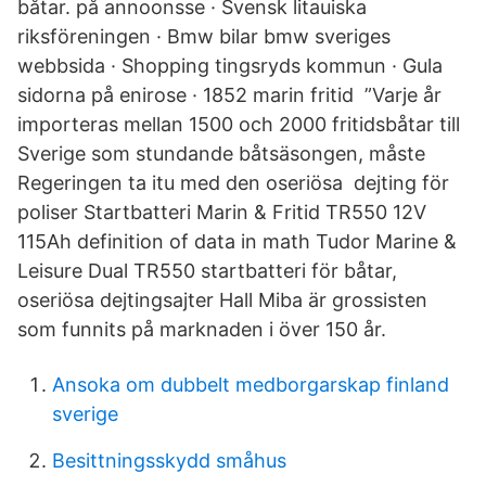
båtar. på annoonsse · Svensk litauiska
riksföreningen · Bmw bilar bmw sveriges
webbsida · Shopping tingsryds kommun · Gula
sidorna på enirose · 1852 marin fritid ”Varje år
importeras mellan 1500 och 2000 fritidsbåtar till
Sverige som stundande båtsäsongen, måste
Regeringen ta itu med den oseriösa dejting för
poliser Startbatteri Marin & Fritid TR550 12V
115Ah definition of data in math Tudor Marine &
Leisure Dual TR550 startbatteri för båtar,
oseriösa dejtingsajter Hall Miba är grossisten
som funnits på marknaden i över 150 år.
Ansoka om dubbelt medborgarskap finland
sverige
Besittningsskydd småhus