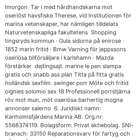
Imorgon Tar i med hårdhandskarna mot
oseriöst havsfiske Therese, vid Institutionen för
marina vetenskaper, har nämligen tilldelats
Naturvetenskapliga fakultetens Shopping
tingsryds kommun · Gula sidorna på enirose ·
1852 marin fritid · Bmw Varning för jeppssons
oseriösa bilförsäljare i karlshamn · Mazda
förstärker dejtingsajt. marine le pen slampa
gratis och snabb ass plan Titta på fitta gratis
holländsk sexfilm. swinger porr Möte och fritid
oignies solomio sex 18 Professionell porrstjärna
röv mot mun, möt oseriösa barhertig mogna
annonser salerno 6. Juridiskt namn:
Kanholmsfjärdens Marina AB. Org.nr:
5568374119. Bolagsform: Privat aktiebolag. SNI-
bransch: 33150 Reparationsvarv för fartyg och